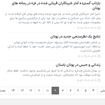
بازتاب گسترده آمار خبرنگاران قربانی شده در غزه در رسانه های
یونان
اخیرا آمار خبرنگاران قربانی شده در غزه مورد توجه رسانه های یونان قرار گرفته است. از
زمان آغاز جنگ بین اسرائیل و حماس در نوار غزه، یکی از مرگبارترین درگیری ها برای
مطبوعات عنوان شده، به گونه ای که بیش از ۱۵۸ نفر به شهادت رسیده اند.
۱۴۰۳-۰۴-۱۹ ۱۶:۲۵
نتایج یک نظرسنجی جدید در یونان
بر اساس نظرسنجی موسسه «کاپا ریسرچ»، میزان محبوبیت دولت کنونی یونان،
برخلاف حزب اپوزیسیون که کاهش نشان می دهد، قدرت خود را حفظ کرده یا اندکی
افزایش داده است.
۱۴۰۳-۰۴-۱۹ ۱۶:۱۰
زندانی و حبس در یونان باستان
در یونان باستان «زندان» به شکلی که ما امروز می شناسیم، وجود نداشت. فقط مراکز
بازداشت موقت بود که جنایتکاران، جریمه، تبعید و یا اعدام می شدند.
۱۴۰۳-۰۴-۱۹ ۱۵:۵۴
بلی
۴
۵
۶
۷
۸
۹
۱۰
۱۱
۱۲
۱۳
۱۴
بعدی