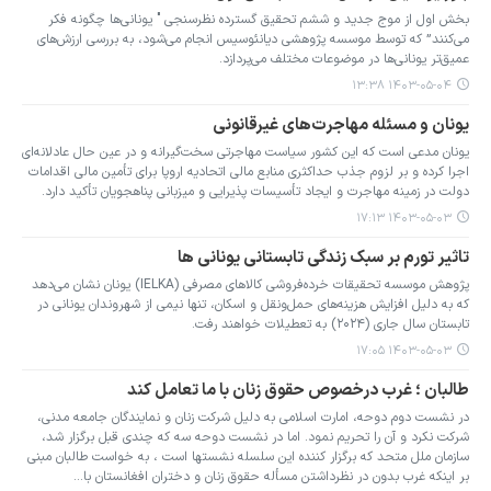
بخش اول از موج جدید و ششم تحقیق گسترده نظرسنجی " یونانی‌ها چگونه فکر
می‌کنند” که توسط موسسه پژوهشی دیانئوسیس انجام می‌شود، به بررسی ارزش‌های
عمیق‌تر یونانی‌ها در موضوعات مختلف می‌پردازد.
۱۴۰۳-۰۵-۰۴ ۱۳:۳۸
یونان و مسئله مهاجرت‌های غیرقانونی
یونان مدعی است که این کشور سیاست مهاجرتی سخت‌گیرانه و در عین حال عادلانه‌ای
اجرا کرده و بر لزوم جذب حداکثری منابع مالی اتحادیه اروپا برای تأمین مالی اقدامات
دولت در زمینه مهاجرت و ایجاد تأسیسات پذیرایی و میزبانی پناهجویان تأکید دارد.
۱۴۰۳-۰۵-۰۳ ۱۷:۱۳
تاثیر تورم بر سبک زندگی تابستانی یونانی ها
پژوهش موسسه تحقیقات خرده‌فروشی کالاهای مصرفی (IELKA) یونان نشان می‌دهد
که به دلیل افزایش هزینه‌های حمل‌ونقل و اسکان، تنها نیمی از شهروندان یونانی در
تابستان سال جاری (۲۰۲۴) به تعطیلات خواهند رفت.
۱۴۰۳-۰۵-۰۳ ۱۷:۰۵
طالبان ؛ غرب درخصوص حقوق زنان با ما تعامل کند
در نشست دوم دوحه، امارت اسلامی به دلیل شرکت زنان و نمایندگان جامعه مدنی،
شرکت نکرد و آن را تحریم نمود. اما در نشست دوحه سه که چندی قبل برگزار شد،
سازمان ملل متحد که برگزار کننده این سلسله نشستها است ، به خواست طالبان مبنی
بر اینکه غرب بدون در نظرداشتن مسأله حقوق زنان و دختران افغانستان با…