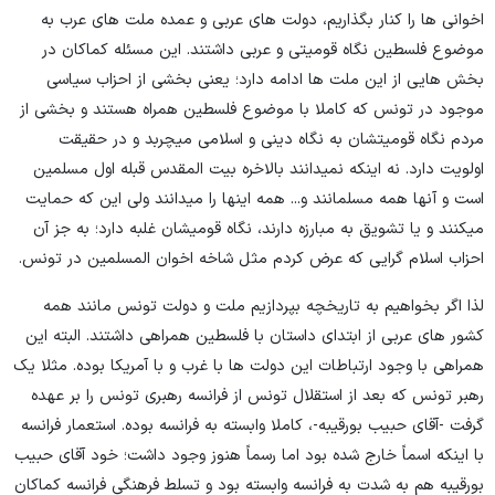
اخوانی ها را کنار بگذاریم، دولت های عربی و عمده ملت های عرب به
موضوع فلسطین نگاه قومیتی و عربی داشتند. این مسئله کماکان در
بخش هایی از این ملت ها ادامه دارد؛ یعنی بخشی از احزاب سیاسی
موجود در تونس که کاملا با موضوع فلسطین همراه هستند و بخشی از
مردم نگاه قومیتشان به نگاه دینی و اسلامی میچربد و در حقیقت
اولویت دارد. نه اینکه نمیدانند بالاخره بیت المقدس قبله اول مسلمین
است و آنها همه مسلمانند و... همه اینها را میدانند ولی این که حمایت
میکنند و یا تشویق به مبارزه دارند، نگاه قومیشان غلبه دارد؛ به جز آن
احزاب اسلام گرایی که عرض کردم مثل شاخه اخوان المسلمین در تونس.
لذا اگر بخواهیم به تاریخچه بپردازیم ملت و دولت تونس مانند همه
کشور های عربی از ابتدای داستان با فلسطین همراهی داشتند. البته این
همراهی با وجود ارتباطات این دولت ها با غرب و با آمریکا بوده. مثلا یک
رهبر تونس که بعد از استقلال تونس از فرانسه رهبری تونس را بر عهده
گرفت -آقای حبیب بورقیبه-، کاملا وابسته به فرانسه بوده. استعمار فرانسه
با اینکه اسماً خارج شده بود اما رسماً هنوز وجود داشت؛ خود آقای حبیب
بورقیبه هم به شدت به فرانسه وابسته بود و تسلط فرهنگی فرانسه کماکان