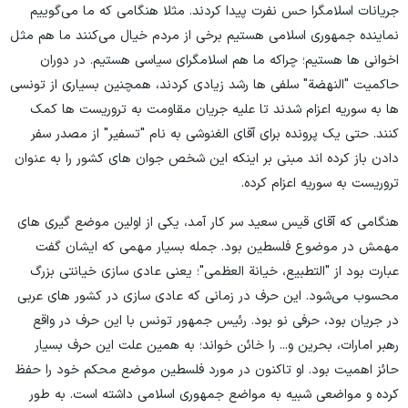
جریانات اسلامگرا حس نفرت پیدا کردند. مثلا هنگامی که ما می‌گوییم
نماینده جمهوری اسلامی هستیم برخی از مردم خیال می‌کنند ما هم مثل
اخوانی ها هستیم؛ چراکه ما هم اسلامگرای سیاسی هستیم. در دوران
حاکمیت "النهضة" سلفی ها رشد زیادی کردند، همچنین بسیاری از تونسی
ها به سوریه اعزام شدند تا علیه جریان مقاومت به تروریست ها کمک
کنند. حتی یک پرونده برای آقای الغنوشی به نام "تسفیر" از مصدر سفر
دادن باز کرده اند مبنی بر اینکه این شخص جوان های کشور را به عنوان
تروریست به سوریه اعزام کرده.
هنگامی که آقای قیس سعید سر کار آمد، یکی از اولین موضع گیری های
مهمش در موضوع فلسطین بود. جمله بسیار مهمی که ایشان گفت
عبارت بود از "التطبیع، خیانة العظمی"؛ یعنی عادی سازی خیانتی بزرگ
محسوب می‌شود. این حرف در زمانی که عادی سازی در کشور های عربی
در جریان بود، حرفی نو بود. رئیس جمهور تونس با این حرف در واقع
رهبر امارات، بحرین و... را خائن خواند؛ به همین علت این حرف بسیار
حائز اهمیت بود. او تاکنون در مورد فلسطین موضع محکم خود را حفظ
کرده و مواضعی شبیه به مواضع جمهوری اسلامی داشته است. به طور