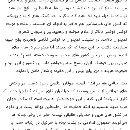
به طور معمول حمایت تونسی ها از فلسطین در حد گفتار و کلام باقی
می‌ماند. مثلا اگر مرز ها باز شود تونسی ها به فلسطین سلاح نخواهند
فرستاد؛ یا اعزام نیرو نخواهند کرد. مگر در حد کمک های اولیه و پزشک،
که کشور های غیراسلامی هم حاضر به انجام آن هستند. از ملت و دولت
تونس توقعی بالاتر از اعلام موضع و راهپیمایی و سرودن شعر و...
نمیتوان داشت. در حقیقت نمیتوان به تونس نگاهی راهبردی برای جبهه
مقاومت داشت؛ به این معنا که اگر بپرسند آیا میتوانیم در سال های
آینده تونس را در بین کشور های محور مقاومت داشته باشیم؟ بنده به
عنوان رایزن فرهنگی ایران پاسخ منفی خواهم داد. این کشور و این مردم
ظرفیت هزینه دادن برای بیش از ابراز عقیده و شعار دادن را ندارند.
نکته جالبی هم در اثنای قضیه طوفان الاقصی وجود داشت. در واکنش
های دریافتی از ما می‌پرسیدند که چرا ایران کاری نمی‌کند؟ یا چرا حزب الله
کاری نمی‌کند؟ این نکته از این جهت حائز اهمیت است که ما در جهان
عرب متهم هستیم به آنکه حمایت ما از فلسطین بهانه ایست برای نفوذ
در کشور های عربی و حمایتی حقیقی نیست. حتی در برخی رسانه ها
می‌گویند جمهوری اسلامی در پشت پرده با اسرائیل در ارتباط است؛ یا