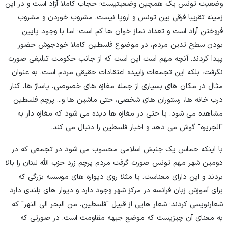
وضعیت تونس یک همچین وضعیتیست؛ حجاب کاملا آزاد است و در این
زمینه تقریبا فرقی بین تونس و اروپا نیست. مشروب خوردن و مشروب
فروختن آزاد است و تعداد نماز خوان ها کم است؛ اما با وجود پایین
بودن سطح تدین مردم، در موضوع فلسطین کاملا خودجوش حضور
پیدا کردند. آنچه مهم است این است که از جانب حکومت تبلیغی صورت
نگرفت، بلکه این تجمعات زاییده اعتقادات حقیقی مردم است. به عنوان
مثال در مکان های بسیاری از جمله مغازه های خصوصی، پاساژ ها، کنار
درب خانه ها، رستوران های شخصی، حتی ماشین ها و... پرچم فلسطین
مشاهده می شود. یا حتی در مغازه ها دیده می شود که مغازه دار به
"الجزیره" گوش می دهد و اخبار فلسطین را دنبال می کند.
با اینکه حماس یک جنبش اسلامی محسوب می شود در تجمعی که در
دومین شهر مهم تونس صورت گرفت مردم پرچم زرد حزب الله لبنان را بالا
بردند و این دارای معناست. یا مثلا روی دیواره های موسسه بزرگی که
برای آموزش زبان فرانسه در مرکز شهر وجود دارد و دیوار های بلندی دارد
شعارنویسی کردند؛ شعار هایی از قبیل "فلسطین، من البحر الی النهر" که
به معنای آن چیزیست که موضع جبهه مقاومت است. در صورتی که