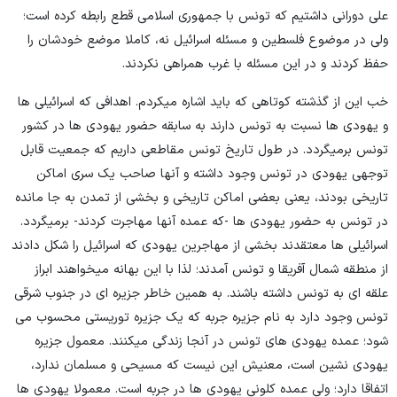
علی دورانی داشتیم که تونس با جمهوری اسلامی قطع رابطه کرده است؛
ولی در موضوع فلسطین و مسئله اسرائیل نه، کاملا موضع خودشان را
حفظ کردند و در این مسئله با غرب همراهی نکردند.
خب این از گذشته کوتاهی که باید اشاره میکردم. اهدافی که اسرائیلی ها
و یهودی ها نسبت به تونس دارند به سابقه حضور یهودی ها در کشور
تونس برمیگردد. در طول تاریخ تونس مقاطعی داریم که جمعیت قابل
توجهی یهودی در تونس وجود داشته و آنها صاحب یک سری اماکن
تاریخی بودند، یعنی بعضی اماکن تاریخی و بخشی از تمدن به جا مانده
در تونس به حضور یهودی ها -که عمده آنها مهاجرت کردند- برمیگردد.
اسرائیلی ها معتقدند بخشی از مهاجرین یهودی که اسرائیل را شکل دادند
از منطقه شمال آفریقا و تونس آمدند؛ لذا با این بهانه میخواهند ابراز
علقه ای به تونس داشته باشند. به همین خاطر جزیره ای در جنوب شرقی
تونس وجود دارد به نام جزیره جربه که یک جزیره توریستی محسوب می
شود؛ عمده یهودی های تونس در آنجا زندگی میکنند. معمول جزیره
یهودی نشین است، معنیش این نیست که مسیحی و مسلمان ندارد،
اتفاقا دارد؛ ولی عمده کلونی یهودی ها در جربه است. معمولا یهودی ها