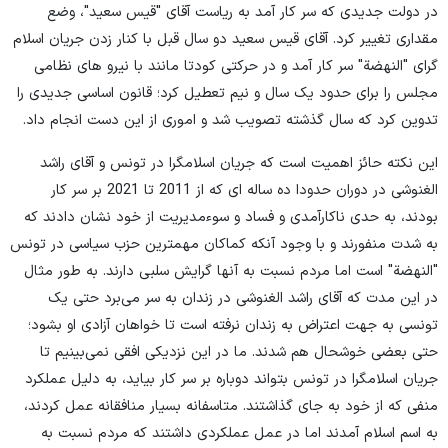
در دولت جدیدی که سر کار آمد به ریاست آقای "قیس سعید"، وضع
مقداری تغییر کرد. آقای قیس سعید دو سال قبل با کنار زدن جریان اسلام
گرای "النهضة" سر کار آمد و در حرکتی کودتا مانند با نیرو های نظامی
مجلس را برای حدود یک سال و نیم تعطیل کرد؛ قانون اساسی جدیدی را
تدوین کرد که سال گذشته تصویب شد و اموری از این دست انجام داد.
این نکته حائز اهمیت است که جریان اسلامگرا در تونس و آقای راشد
الغنوشی در دوران حدودا ده ساله ای که از 2011 تا 2021 بر سر کار
بودند، به حدی ناکارآمدی و فساد و سوءمدیریت از خود نشان دادند که
به شدت منفورند و با وجود آنکه کماکان مهمترین حزب سیاسی در تونس
"النهضة" است اما مردم نسبت به آنها گرایش سلبی دارند. به طور مثال
در این مدت که آقای راشد الغنوشی در زندان به سر می‌برد حتی یک
تونسی به جهت اعتراض به زندان نرفته است تا خواهان آزادی او بشود؛
حتی بعضی خوشحال هم شدند. ما در این نزدیکی افقی نمی‌بینیم تا
جریان اسلامگرا در تونس بتواند دوباره بر سر کار بیاید، به دلیل عملکرد
منفی که از خود به جای گذاشتند. متاسفانه بسیار منافقانه عمل کردند،
به اسم اسلام آمدند اما در عمل عملکردی داشتند که مردم نسبت به