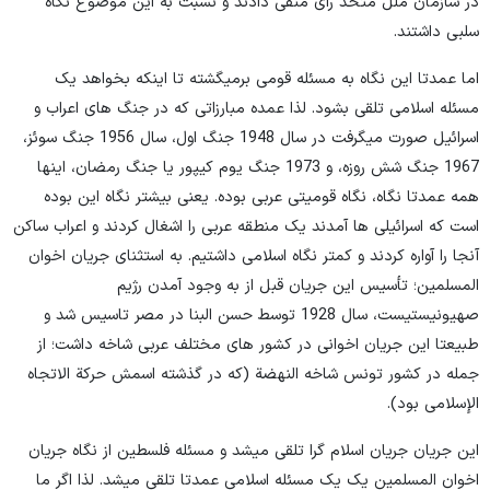
در سازمان ملل متحد رای منفی دادند و نسبت به این موضوع نگاه
سلبی داشتند.
اما عمدتا این نگاه به مسئله قومی برمیگشته تا اینکه بخواهد یک
مسئله اسلامی تلقی بشود. لذا عمده مبارزاتی که در جنگ های اعراب و
اسرائیل صورت میگرفت در سال 1948 جنگ اول، سال 1956 جنگ سوئز،
1967 جنگ شش روزه، و 1973 جنگ یوم کیپور یا جنگ رمضان، اینها
همه عمدتا نگاه، نگاه قومیتی عربی بوده. یعنی بیشتر نگاه این بوده
است که اسرائیلی ها آمدند یک منطقه عربی را اشغال کردند و اعراب ساکن
آنجا را آواره کردند و کمتر نگاه اسلامی داشتیم. به استثنای جریان اخوان
المسلمین؛ تأسیس این جریان قبل از به وجود آمدن رژیم
صهیونیستیست، سال 1928 توسط حسن البنا در مصر تاسیس شد و
طبیعتا این جریان اخوانی در کشور های مختلف عربی شاخه داشت؛ از
جمله در کشور تونس شاخه النهضة (که در گذشته اسمش حرکة الاتجاه
الإسلامی بود).
این جریان جریان اسلام گرا تلقی میشد و مسئله فلسطین از نگاه جریان
اخوان المسلمین یک یک مسئله اسلامی عمدتا تلقی میشد. لذا اگر ما