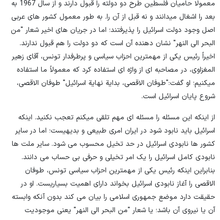
معمولا حامیان فلسطین طرح دو دولته را قبول دارند و از سال 1967 به
بعد را اشغال میدانند و نه قبل از آن را. به طور معمول کشور های عربی
اصل وجود دولت اسرائیل را پذیرفتند؛ اما در جریان های اخیر شعار "من
البحر الی النهر" نشان دهنده آن است که دو دولت را هم قبول ندارند.
اخیراً رئیس یکی از مهمترین احزاب سیاسی و پرطرفدار تونس، آقای زهیر
المغزاوی، در مصاحبه ای از واژه ای استفاده کرد که معمولاً ما استفاده
میکنیم؛ او گفت:"طوفان الاقصی، بدایة نهایة اسرائیل" طوفان الاقصی،
شروع پایان اسرائیل است.
از اینکه این مسئله را مسئله ای مهم تلقی میکنم تعجب نکنید. اینکه
اسرائیل باید نابود شود در ایران امری طبیعی و بدیهیست؛ اما در سایر
کشور ها نابودی اسرائیل در حد تخیل محسوب می شود. سایر ملت ها
نابودی کامل اسرائیل را یک امر تخیلی و حرفی بی حساب می دانند.
بنابراین اینکه رئیس یکی از مهمترین احزاب سیاسی تونس، طوفان
الاقصی را آغاز نابودی اسرائیل بخواند دارای اهمیت بسیاریست. او در
حقیقت دارد موضع جمهوری اسلامی را بیان می کند بدون آنکه وابسته
آن یا نیروی آن باشد؛ یا شعار "من البحر الی النهر" یعنی موجودیت