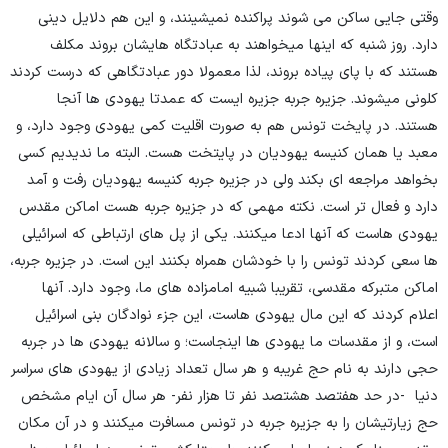
وقتی جایی ساکن می شوند پراکنده نمیشینند، و این هم دلایل دینی
دارد. روز شنبه که اینها میخواهند به عبادتگاه هایشان بروند مکلف
هستند که با پای پیاده بروند، لذا معمولا دور عبادتگاهی که درست کردند
کلونی میشوند. جزیره جربه جزیره ایست که عمدتا یهودی ها آنجا
هستند. در پایخت تونس هم به صورت اقلیت کمی یهودی وجود دارد، و
معبد یا همان کنیسه یهودیان در پایتخت هست. البته ما ندیدیم کسی
بخواهد مراجعه ای بکند ولی در جزیره جربه کنیسه یهودیان رفت و آمد
دارد و فعال تر است. نکته مهمی که در جزیره جربه هست اماکن مقدس
یهودی هاست که آنها ادعا میکنند. یکی از پل های ارتباطی که اسرائیلی
ها سعی کردند تونس را با خودشان همراه بکنند این است. در جزیره جربه،
اماکن متبرکه مقدسی، تقریبا شبیه امامزاده های ما، وجود دارد. آنها
اعلام کردند که این مال یهودی هاست، این جزء نوادگان بنی اسرائیل
است، و از مقدسات ما یهودی ها اینجاست؛ و سالانه یهودی ها در جربه
حجی دارند به نام حج غریبه و هر سال تعداد زیادی از یهودی های سراسر
دنیا -در حد هفتصد هشتصد نفر تا هزار نفر- هر سال آن ایام مشخص
حج زیارتیشان را به جزیره جربه در تونس مسافرت میکنند و در آن مکان