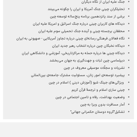
جنگ علیه ایران از نگاه دیگران
تحلیلگران چینی جنگ آمریکا و ایران را چگونه می‌بینند
برشی از سند پانزدهمین برنامه پنج‌ساله توسعه چین
دیدگاه های کاربران چینی درباره جنگ اسرائیل و امریکا علیه ایران
محققان برجسته چینی و آینده جنگ تحمیلی سوم علیه ایران
نگاه فعالان فرهنگی-رسانه‌ای چینی درباره تجاوز آمریکایی - صهیونی به ایران
دیدگاه نخبگان چین درباره انتخاب رهبر جدید ایران
دیدگاه چینی ها درباره حمله به مراکزتاریخی، آموزشی و دانشگاهی ایران
دیپلماسی چین ثبات و جهت‌گیری به جهان می‌بخشد
نشریات و مجلّات موسیقی معروف در چین
پیشبرد توسعه‌ی امور زنان، مسئولیت مشترک جامعه‌ی بین‌المللی
ویژگی‌های جینگ شیو (آموزش دینی ) اسلام در چین
چینی سازی اسلام و ترجمۀ قرآن کریم
وضعیت بهداشت، رفاه و تامین اجتماعی در چین
آمار مسافرت بدون ویزا به چین
تشکیل"گروه دوستان حکمرانی جهانی"