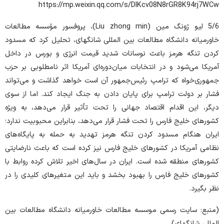
https://mp.weixin.qq.com/s/DlKcv08N8rGR8K94rj7WCw
5/6 لیو ژونگ مین (Liu zhong min)، پروفسور مؤسسه مطالعات
خاورمیانه دانشگاه مطالعات بین المللی شانگهای، تحلیل کرد که مسدود
کردن تنگه هرمز باعث نوسانات شدید قیمت انرژی و بورس در داخل
آمریکا می‌شود و در انتخابات میان‌دوره‌ای آمریکا اثر نامطلوبی بر حزب
جمهوری‌خواه که ترامپ رئیس‌جمهور آن است خواهد گذاشت و می‌تواند
فشار بر دولت ترامپ برای پایان دادن به جنگ ایجاد کند. اما از سوی
دیگر، این اقدام اقتصاد جهانی را تحت تأثیر قرار می‌دهد، به ویژه
کشورهای خلیج فارس را تحت فشار قرار می‌دهد، بنابراین محبوبیت ندارد؛
ایران هنگام مسدود کردن تنگه هرمز تهدید به حمله به پایگاه‌های
نظامی آمریکا در کشورهای خلیج فارس نیز کرده است که باعث نارضایتی
کشورهای منطقه شده است. ایران در سال‌های اخیر تلاش کرده روابط با
کشورهای خلیج فارس را بهبود بخشد و باید این متغیرهای کلیدی را در
نظر بگیرد.
(منبع: سایت رسمی موسسه مطالعات خاورمیانه دانشگاه مطالعات بین
المللی شانگهای)