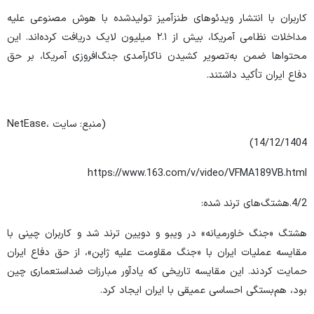
کاربران با انتشار ویدئوهای طنزآمیز تولیدشده با هوش مصنوعی علیه
مداخلات نظامی آمریکا، بیش از ۲.۱ میلیون لایک دریافت کرده‌اند. این
محتواها ضمن به‌تصویر کشیدن ناکارآمدی جنگ‌افروزی آمریکا، بر حق
دفاع ایران تأکید داشتند.
(منبع: سایت NetEase،
14/12/1404)
https://www.163.com/v/video/VFMA189VB.html
4/2.هشتگ‌های ترند شده:
هشتگ «جنگ خاورمیانه» در ویبو و دویین ترند شد و کاربران چینی با
مقایسه عملیات ایران با «جنگ مقاومت علیه ژاپن»، از حق دفاع ایران
حمایت کردند. این مقایسه تاریخی که یادآور مبارزات ضداستعماری چین
بود، هم‌بستگی احساسی عمیقی با ایران ایجاد کرد.