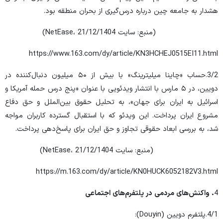
هشدار به جامعه چین درباره درس‌گیری از بحران منطقه بود.
(منبع: سایت NetEase، 21/12/1404)
https://www.163.com/dy/article/KN3HCHEJ0515EI11.html
3/2.حساب «چاینا میلیترینگ» با بیش از ۵۰ میلیون دنبال‌کننده در
دویین، در ۵ مارس با انتشار ویدئویی با عنوان «پنج درس حمله آمریکا و
اسرائیل به ایران برای جهان»، به تحلیل حقوق بین‌الملل و حق دفاع
مشروع ایران پرداخت. این ویدئو که با استقبال گسترده کاربران مواجه
شد، به بررسی ابعاد حقوقی تجاوز و حق ایران برای پاسخ‌دهی پرداخت.
(منبع: سایت NetEase، 21/12/1404)
https://m.163.com/dy/article/KN0HUCK6052182V3.html
4
.
واکنش‌های مردمی در پلتفرم‌های اجتماعی
4/1.پلتفرم دویین (Douyin):