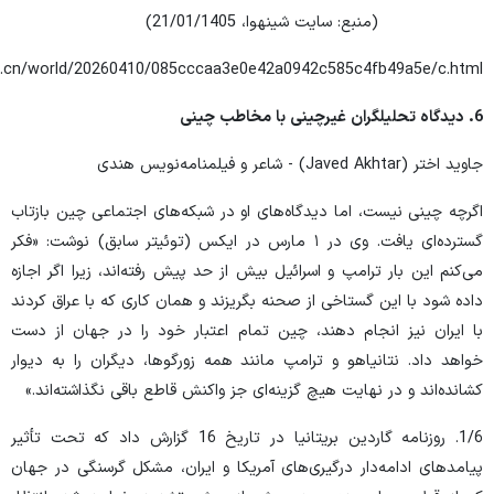
(منبع: سایت شینهوا، 21/01/1405)
s.cn/world/20260410/085cccaa3e0e42a0942c585c4fb49a5e/c.html
6
.
دیدگاه تحلیلگران غیرچینی با مخاطب چینی
جاوید اختر (Javed Akhtar) - شاعر و فیلمنامه‌نویس هندی
اگرچه چینی نیست، اما دیدگاه‌های او در شبکه‌های اجتماعی چین بازتاب
گسترده‌ای یافت. وی در ۱ مارس در ایکس (توئیتر سابق) نوشت: «فکر
می‌کنم این بار ترامپ و اسرائیل بیش از حد پیش رفته‌اند، زیرا اگر اجازه
داده شود با این گستاخی از صحنه بگریزند و همان کاری که با عراق کردند
با ایران نیز انجام دهند، چین تمام اعتبار خود را در جهان از دست
خواهد داد. نتانیاهو و ترامپ مانند همه زورگوها، دیگران را به دیوار
کشانده‌اند و در نهایت هیچ گزینه‌ای جز واکنش قاطع باقی نگذاشته‌اند.»
1/6. روزنامه گاردین بریتانیا در تاریخ 16 گزارش داد که تحت تأثیر
پیامدهای ادامه‌دار درگیری‌های آمریکا و ایران، مشکل گرسنگی در جهان