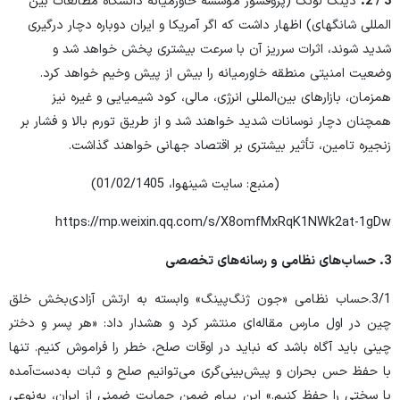
3 / 2
.
دینگ لونگ (پروفسور موسسه خاورمیانه دانشگاه مطالعات بین
المللی شانگهای) اظهار داشت که اگر آمریکا و ایران دوباره دچار درگیری
شدید شوند، اثرات سرریز آن با سرعت بیشتری پخش خواهد شد و
وضعیت امنیتی منطقه خاورمیانه را بیش از پیش وخیم خواهد کرد.
همزمان، بازارهای بین‌المللی انرژی، مالی، کود شیمیایی و غیره نیز
همچنان دچار نوسانات شدید خواهند شد و از طریق تورم بالا و فشار بر
زنجیره تامین، تأثیر بیشتری بر اقتصاد جهانی خواهند گذاشت.
(منبع: سایت شینهوا، 01/02/1405)
https://mp.weixin.qq.com/s/X8omfMxRqK1NWk2at-1gDw
3
.
حساب‌های نظامی و رسانه‌های تخصصی
3/1.حساب نظامی «جون ژنگ‌پینگ» وابسته به ارتش آزادی‌بخش خلق
چین در اول مارس مقاله‌ای منتشر کرد و هشدار داد: «هر پسر و دختر
چینی باید آگاه باشد که نباید در اوقات صلح، خطر را فراموش کنیم. تنها
با حفظ حس بحران و پیش‌بینی‌گری می‌توانیم صلح و ثبات به‌دست‌آمده
با سختی را حفظ کنیم.» این پیام ضمن حمایت ضمنی از ایران، به‌نوعی