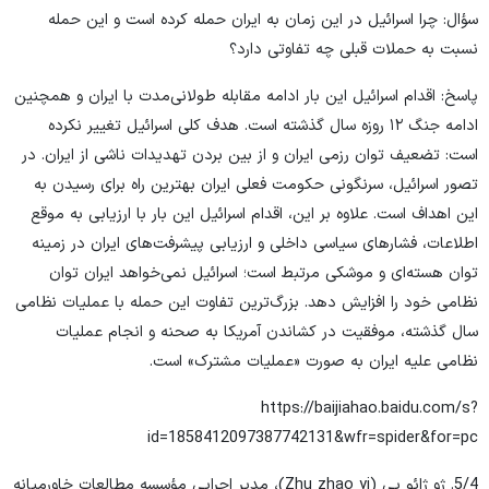
سؤال: چرا اسرائیل در این زمان به ایران حمله کرده است و این حمله
نسبت به حملات قبلی چه تفاوتی دارد؟
پاسخ: اقدام اسرائیل این بار ادامه مقابله طولانی‌مدت با ایران و همچنین
ادامه جنگ ۱۲ روزه سال گذشته است. هدف کلی اسرائیل تغییر نکرده
است: تضعیف توان رزمی ایران و از بین بردن تهدیدات ناشی از ایران. در
تصور اسرائیل، سرنگونی حکومت فعلی ایران بهترین راه برای رسیدن به
این اهداف است. علاوه بر این، اقدام اسرائیل این بار با ارزیابی به موقع
اطلاعات، فشارهای سیاسی داخلی و ارزیابی پیشرفت‌های ایران در زمینه
توان هسته‌ای و موشکی مرتبط است؛ اسرائیل نمی‌خواهد ایران توان
نظامی خود را افزایش دهد. بزرگ‌ترین تفاوت این حمله با عملیات نظامی
سال گذشته، موفقیت در کشاندن آمریکا به صحنه و انجام عملیات
نظامی علیه ایران به صورت «عملیات مشترک» است.
https://baijiahao.baidu.com/s?
id=1858412097387742131&wfr=spider&for=pc
5/4. ژو ژائو یی (Zhu zhao yi)، مدیر اجرایی مؤسسه مطالعات خاورمیانه