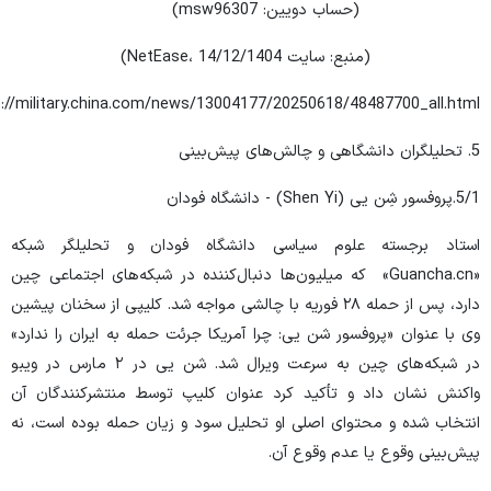
(حساب دویین: msw96307)
(منبع: سایت NetEase، 14/12/1404)
s://military.china.com/news/13004177/20250618/48487700_all.html
5. تحلیلگران دانشگاهی و چالش‌های پیش‌بینی
5/1.پروفسور شِن یی (Shen Yi) - دانشگاه فودان
استاد برجسته علوم سیاسی دانشگاه فودان و تحلیلگر شبکه
«Guancha.cn» که میلیون‌ها دنبال‌کننده در شبکه‌های اجتماعی چین
دارد، پس از حمله ۲۸ فوریه با چالشی مواجه شد. کلیپی از سخنان پیشین
وی با عنوان «پروفسور شن یی: چرا آمریکا جرئت حمله به ایران را ندارد»
در شبکه‌های چین به سرعت ویرال شد. شن یی در ۲ مارس در ویبو
واکنش نشان داد و تأکید کرد عنوان کلیپ توسط منتشرکنندگان آن
انتخاب شده و محتوای اصلی او تحلیل سود و زیان حمله بوده است، نه
پیش‌بینی وقوع یا عدم وقوع آن.