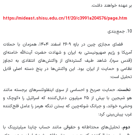
بر عهده خواهند داشت.
https://mideast.shisu.edu.cn/1f/20/c3991a204576/page.htm
10. جمع‌بندی
فضای مجازی چین در بازه ۹-۲۶ اسفند ۱۴۰۴، همزمان با حملات
آمریکا و رژیم صهیونیستی به ایران و شهادت حضرت آیت‌الله خامنه‌ای
(قدس سره)، شاهد طیف گسترده‌ای از واکنش‌های انتقادی به تجاوز
نظامی و حمایت از ایران بود. این واکنش‌ها در پنج دسته اصلی قابل
تحلیل است:
نخست
، حمایت صریح و احساسی از سوی اینفلوئنسرهای برجسته مانند
هو شیجین با بیش از ۲۵ میلیون دنبال‌کننده که اسرائیل را «کوچک و
وحشی» خواند، و جیانگ شوئه‌چین که بستن تنگه هرمز را عامل فلج‌کننده
غرب پیش‌بینی کرد؛
دوم
، تحلیل‌های محتاطانه و حقوقی مانند حساب چاینا میلیترینگ با