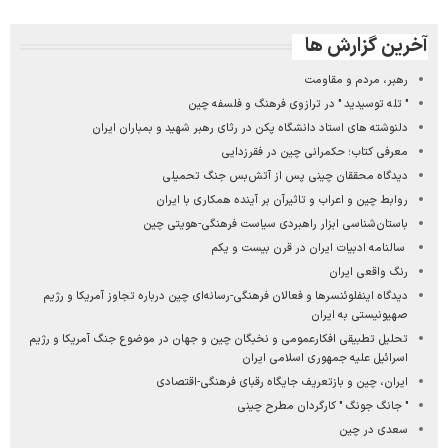
آخرین گزارش ها
رهبر، مردم و مقاومت
" تله توسیدید " در ترازوی فرهنگ و فلسفه چین
دلنوشته های استاد دانشگاه پکن در رثای رهبر شهید و بمباران ایران
معرفی کتاب؛ حکمرانی چین در فقرزدایی
دیدگاه‌ محققان چینی پس از آتش‌بس جنگ تحمیلی
روابط چین و اعراب و تاثیرآن بر آینده همکاری با ایران
باستان‌شناسی ابزار راهبردی سیاست فرهنگی-هویتی چین
سالنامه ادبیات ایران در قرن بیست و یکم
رنگ واقعی ایران
دیدگاه اینفلوئنسرها و فعالان فرهنگی-رسانه‌ای چین درباره تجاوز آمریکا و رژیم
صهیونیستی به ایران
تحلیل تطبیقی افکارعمومی و نخبگان چین و جهان در موضوع جنگ آمریکا و رژیم
اسرائیل علیه جمهوری اسلامی ایران
ایران، چین و بازتعریف جایگاه رقبای فرهنگی-اقتصادی
" جانگ جونگ " کارگردان مطرح چینی
سعدی در چین