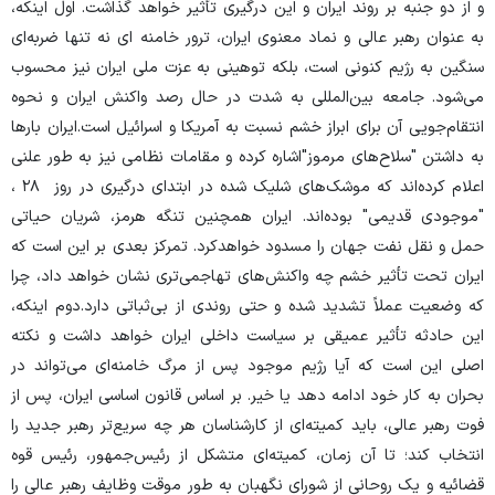
و از دو جنبه بر روند ایران و این درگیری تأثیر خواهد گذاشت. اول اینکه،
به عنوان رهبر عالی و نماد معنوی ایران، ترور خامنه ای نه تنها ضربه‌ای
سنگین به رژیم کنونی است، بلکه توهینی به عزت ملی ایران نیز محسوب
می‌شود. جامعه بین‌المللی به شدت در حال رصد واکنش ایران و نحوه
انتقام‌جویی آن برای ابراز خشم نسبت به آمریکا و اسرائیل است.ایران بارها
به داشتن "سلاح‌های مرموز"اشاره کرده و مقامات نظامی نیز به طور علنی
اعلام کرده‌اند که موشک‌های شلیک شده در ابتدای درگیری در روز ۲۸ ،
"موجودی قدیمی" بوده‌اند. ایران همچنین تنگه هرمز، شریان حیاتی
حمل و نقل نفت جهان را مسدود خواهدکرد. تمرکز بعدی بر این است که
ایران تحت تأثیر خشم چه واکنش‌های تهاجمی‌تری نشان خواهد داد، چرا
که وضعیت عملاً تشدید شده و حتی روندی از بی‌ثباتی دارد.دوم اینکه،
این حادثه تأثیر عمیقی بر سیاست داخلی ایران خواهد داشت و نکته
اصلی این است که آیا رژیم موجود پس از مرگ خامنه‌ای می‌تواند در
بحران به کار خود ادامه دهد یا خیر. بر اساس قانون اساسی ایران، پس از
فوت رهبر عالی، باید کمیته‌ای از کارشناسان هر چه سریع‌تر رهبر جدید را
انتخاب کند؛ تا آن زمان، کمیته‌ای متشکل از رئیس‌جمهور، رئیس قوه
قضائیه و یک روحانی از شورای نگهبان به طور موقت وظایف رهبر عالی را