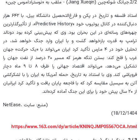
2/2.جیانگ شوئه‌چین (Jiang Xueqin) - ملقب به «نوستراداموس چین»
استاد فلسفه و تاریخ در پکن و فارغ‌التحصیل دانشگاه ییل، با ۶۴۲ هزار
دنبال‌کننده در کانال یوتیوب خود «Predictive History»، از تأثیرگذارترین
چهره‌های رسانه‌ای در این بحران بود. وی که پیش‌بینی کرده بود دونالد
ترامپ به قدرت بازخواهد گشت و با ایران وارد جنگ خواهد شد، در
تحلیل خود در ۴ مارس تأکید کرد ایران می‌تواند با «یک حرکت» جهان
غرب را فلج کند؛ بستن تنگه هرمز که مسیر ۲۰ درصد از نفت جهان را
تشکیل می‌دهد، می‌تواند اقتصاد جهانی را ظرف ۸ تا ۹ ماه دچار
فروپاشی کند. وی با استناد به تاریخ، حمله آمریکا به ایران را با لشکرکشی
آتن به سیسیل مقایسه کرد که با فاجعه پایان یافت و تأکید کرد ایرانیان
از ۲۰ سال پیش خود را برای این جنگ آماده کرده‌اند.
(منبع: سایت NetEase،
18/12/1404)
https://www.163.com/dy/article/KNINQJMP05567OCA.html