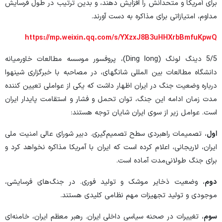
برای آمریکا و متحدانش را افزایش دهند، و بدین ترتیب در طول فرسایش
مداوم، امتیازاتی برای مذاکره به دست آورند.
https://mp.weixin.qq.com/s/YXzxJ8B3uHHXrbBmfuKpwQ
5/5 دینگ لونگ (Ding long)، پروفسور موسسه مطالعات خاورمیانه
دانشگاه مطالعات بین المللی شانگهای، در مصاحبه با خبرگزاری شینهوا
درباره وضعیت جنگ در ایران اظهار داشت که یکی از عواملی تعیین کننده
مدت زمان ادامه این جنگ، توان تحمل و فشار و استقامت پایدار ایران
است. عوامل زیر از سوی ایران شایان توجه هستند:
اول
، تصمیمات راهبردی سطح تصمیم‌گیری. دبیر شورای عالی امنیت ملی
ایران، لاریجانی، اعلام کرده است که ایران با آمریکا مذاکره نخواهد کرد و
برای جنگ طولانی‌مدت آماده است.
دوم
، وضعیت ذخایر موشک و تولید فوری. در جنگ‌های فرسایشی،
موجودی و تولید تجهیزات مهم نظامی کلیدی هستند.
سوم
، تغییرات در صحنه سیاسی داخلی ایران. رهبر معظم ایران، خامنه‌ای