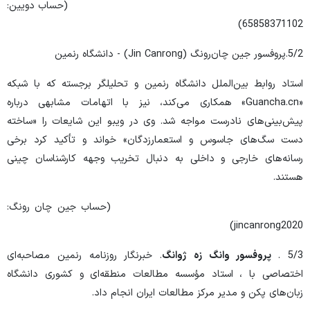
(حساب دویین:
65858371102)
5/2.پروفسور جین چان‌رونگ (Jin Canrong) - دانشگاه رنمین
استاد روابط بین‌الملل دانشگاه رنمین و تحلیلگر برجسته که با شبکه
«Guancha.cn» همکاری می‌کند، نیز با اتهامات مشابهی درباره
پیش‌بینی‌های نادرست مواجه شد. وی در ویبو این شایعات را «ساخته
دست سگ‌های جاسوس و استعمارزدگان» خواند و تأکید کرد برخی
رسانه‌های خارجی و داخلی به دنبال تخریب وجهه کارشناسان چینی
هستند.
(حساب جین چان رونگ:
jincanrong2020)
5/3 .
پروفسور وانگ زه ‌ژوانگ
. خبرنگار روزنامه رنمین مصاحبه‌ای
اختصاصی با ، استاد مؤسسه مطالعات منطقه‌ای و کشوری دانشگاه
زبان‌های پکن و مدیر مرکز مطالعات ایران انجام داد.