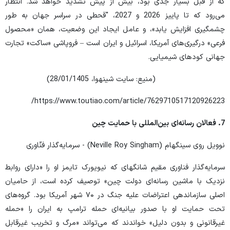
که از قبل بسیار جدی بود، بیش از پیش تشدید خواهد شد. انتظار
می‌رود که تا پاییز 2026 و 2027، "قحطی در سراسر جهان به طور
چشمگیری افزایش یابد»، و عامل ایجاد این وضعیت، همان «محصول
فرعی» درگیری‌های آمریکا، اسرائیل و ایران است – فروپاشی «ساکت» تجارت
جهانی کودهای شیمیایی.
(منیع: سایت شینهوا، 28/01/1405)
https://www.toutiao.com/article/7629710517120926223/
7
.
فعالان رسانه‌ای بین‌المللی با حمایت چین
نوویل روی سینگهام (Neville Roy Singham) - سرمایه‌گذار فنّاوری
سرمایه‌گذار فناوری مقیم شانگهای که نیویورک تایمز او را «دارای روابط
نزدیک با ماشین رسانه‌ای دولت چین» توصیف کرده است، از حامیان
اصلی سازماندهی اعتراضات علیه جنگ در ۷۰ شهر آمریکا بود. گروه‌های
تحت حمایت او با صدور بیانیه‌ای حمله ترامپ به ایران را «حمله
غیرقانونی و بدون دلیل» خواندند که می‌تواند «مرگ و تخریب غیرقابل