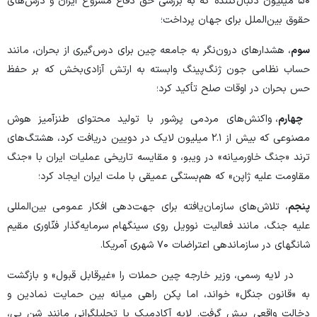
۵۰ میلیون دنبال‌کننده که به بررسی حق دفاع مشروع ایران و درس‌های
حقوق بین‌الملل برای جهان پرداخت؛
سوم
، هشدارهای درون‌نگر به جامعه چین برای درس‌گیری از بحران، مانند
حساب نظامی جون ژنگ‌پینگ وابسته به ارتش آزادی‌بخش که بر حفظ
حس بحران در اوقات صلح تأکید کرد؛
چهارم
، واکنش‌های مردمی پرشور با تولید محتوای طنزآمیز هوش
مصنوعی که بیش از ۲.۱ میلیون لایک در دویین دریافت کرد، هشتگ‌های
ترند «جنگ خاورمیانه» در ویبو، و مقایسه تاریخی عملیات ایران با «جنگ
مقاومت علیه ژاپن» که هم‌بستگی عمیقی با ملت ایران ایجاد کرد؛
پنجم
، تلاش‌های سازمان‌یافته برای جهت‌دهی افکار عمومی بین‌المللی
علیه جنگ، مانند فعالیت نوویل روی سینگهام سرمایه‌گذار فنّاوری مقیم
شانگهای در سازماندهی اعتراضات ۷۰ شهری آمریکا.
در لایه رسمی، وزیر خارجه چین حملات را «غیرقابل قبول» و بازگشت
به «قانون جنگل» خواند، اما پکن راهی میانه بین حمایت نمادین و
دخالت واقعی پیش گرفت. لایه آکادمیک با تحلیلگرانی مانند شِن یی،