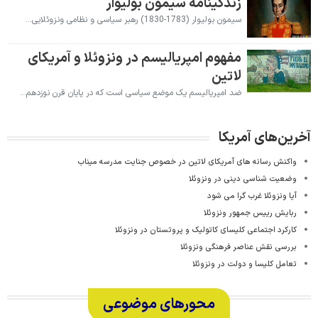
زندگینامه سیمون بولیوار
​سیمون بولیوار (1783-1830) رهبر سیاسی و نظامی ونزوئلایی…
مفهوم امپریالیسم در ونزوئلا و آمریکای
لاتین
ضد امپریالیسم یک موضع سیاسی است که در پایان قرن نوزدهم…
آخرین‌های آمریکا
واکنش رسانه های آمریکای لاتین در خصوص جنایت مدرسه میناب
وضعیت شناسی دینی در ونزوئلا
آیا ونزوئلا غرب گرا می شود
ربایش رییس جمهور ونزوئلا
کارکرد اجتماعی کلیسای کاتولیک و پروتستان در ونزوئلا
بررسی نقش عناصر فرهنگی ونزوئلا
تعامل کلیسا و دولت در ونزوئلا
محورهای موضوعی