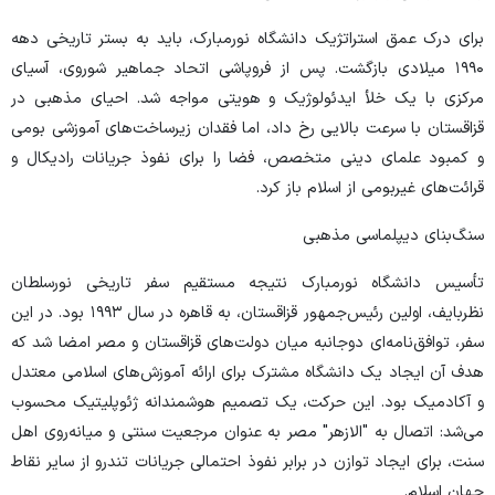
برای درک عمق استراتژیک دانشگاه نورمبارک، باید به بستر تاریخی دهه
۱۹۹۰ میلادی بازگشت. پس از فروپاشی اتحاد جماهیر شوروی، آسیای
مرکزی با یک خلأ ایدئولوژیک و هویتی مواجه شد. احیای مذهبی در
قزاقستان با سرعت بالایی رخ داد، اما فقدان زیرساخت‌های آموزشی بومی
و کمبود علمای دینی متخصص، فضا را برای نفوذ جریانات رادیکال و
قرائت‌های غیربومی از اسلام باز کرد.
سنگ‌بنای دیپلماسی مذهبی
تأسیس دانشگاه نورمبارک نتیجه مستقیم سفر تاریخی نورسلطان
نظربایف، اولین رئیس‌جمهور قزاقستان، به قاهره در سال ۱۹۹۳ بود. در این
سفر، توافق‌نامه‌ای دوجانبه میان دولت‌های قزاقستان و مصر امضا شد که
هدف آن ایجاد یک دانشگاه مشترک برای ارائه آموزش‌های اسلامی معتدل
و آکادمیک بود. این حرکت، یک تصمیم هوشمندانه ژئوپلیتیک محسوب
می‌شد: اتصال به "الازهر" مصر به عنوان مرجعیت سنتی و میانه‌روی اهل
سنت، برای ایجاد توازن در برابر نفوذ احتمالی جریانات تندرو از سایر نقاط
جهان اسلام.