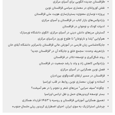
«قزاقستان جدید» الگویی برای آسیای مرکزی
نقش کورولتای در معماری سیاسی قزاقستان نوین
پروژه « نوسازی معنوی» بستربازسازی هویت ملی قزاقستان
پارادوکس‌های بازار کتاب در قزاقستان و آسیای مرکزی
ادبیات کودک و نوجوان در قزاقستان
گسترش مرزهای دانش دینی در آسیای مرکزی: الگوی دانشگاه نورمبارک
هم‌آوایی "یلدا و نارتوغان" تا طلوع نوروز درآسیای مرکزی
جایگاه‌شناسی زبان فارسی در آموزش عالی قزاقستان باتمرکزبر دانشگاه آبلای خان
بازتعریف وحدت؛ مجمع خلق و جایگاه آن در "قزاقستان جدید"
روند شکل‌گیری و توسعه تئاتر در قزاقستان
پارادوکس کاهش زاد و ولد با رشد جمعیت در قزاقستان
فصل نوین همگرایی در آسیای مرکزی
قزاقستان در مسیر ارتقای گفت‌وگوی بین‌ادیان
آستانه و تهران؛ معماری نوین روابط در قلب اوراسیا
چگونه "سیف سرایی " مرزهای شعر و نجوم را در هم آمیخت؟
بستر توسعه کریدورهای حمل و نقل ترانس-اوراسیا
تعمیق همگرایی آموزشی قزاقستان و روسیه با ۱۴۵۳ قرارداد همکاری
چرخش استراتژیک به سوی ایران: احیای اضطراری کریدور ریلی «شمال-جنوب»