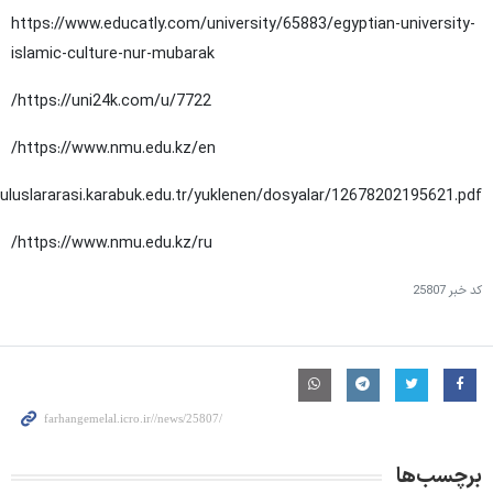
https://www.educatly.com/university/65883/egyptian-university-
islamic-culture-nur-mubarak
https://uni24k.com/u/7722/
https://www.nmu.edu.kz/en/
/uluslararasi.karabuk.edu.tr/yuklenen/dosyalar/12678202195621.pdf
https://www.nmu.edu.kz/ru/
کد خبر
25807
برچسب‌ها