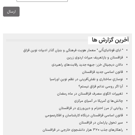
ارسال
آخرین گزارش ها
" ابای قونانبای‌اُلی " معمار هویت فرهنگی و بنیان‌ گذار ادبیات نوین قزاق
قزاقستان و بازتعریف میراث اردوی زرین
دالان دیجیتال خزر؛ جبهه جدید رقابت‌های راهبردی
قانون اساسی جدید قزاقستان
نوسازیِ ساختاری و نقش‌آفرینی در نظم نوینِ اوراسیا
آیا اگر روسی ندانم قزاق نیستم؟
تغییرات الگوی مصرف قزاقستان در ماه رمضان
چالش‌ها ی آمریکا در آسیای مرکزی
روایتی از مرز احترام و دین‌ورزی در قزاقستان
قانون اساسی قزاقستان درنگاه کارشناسان و افکارعمومی
سیر تحول پارلمان در قزاقستان
راهکارهای جذب ۳۲۰ هزار دانشجوی خارجی در قزاقستان