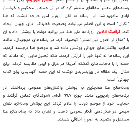
"وقتی این خبر را شنیدم، پر از خشم شدم."
سیتی نیوزروم
، یکی دیگر از
رسانه‌های معتبر، مقاله‌ای منتشر کرد که در آن حمله را محکوم و خواستار
آزادی مادورو شد. این رسانه به نقل از وزیر امور خارجه نوشت که غنا
"نگران" است و این اقدام می‌تواند وضعیت خطرناکی برای جهان ایجاد
کند.
گرافیک آنلاین
، روزنامه ملی غنا، نیز بیانیه دولت را پوشش داد و آن
را "دفاع از اصول بین‌المللی" توصیف کرد. در رسانه‌های دیجیتال، مانند
غناوب، واکنش‌های جهانی پوشش داده شد و موضع غنا برجسته گردید.
این رسانه‌ها نه تنها خبر را گزارش کردند، بلکه تحلیل‌هایی ارائه دادند که
حمله را با دخالت‌های گذشته آمریکا در عراق و لیبی مقایسه کردند. برای
مثال، یک مقاله در بیزینس‌دی نوشت که این حمله "تهدیدی برای ثبات
جهانی" است.
رسانه‌های غنا همچنین به پوشش واکنش‌های عمومی پرداختند. در
برنامه‌های رادیویی مانند جوی ۹۹.۷ اف‌ام، شنوندگان تماس گرفتند و
حمایت خود از موضع دولت را اعلام کردند. این پوشش رسانه‌ای، نقش
مهمی در شکل‌دهی افکار عمومی داشت و نشان داد که رسانه‌های غنا
مستقل و متعهد به اصول اخلاقی هستند.