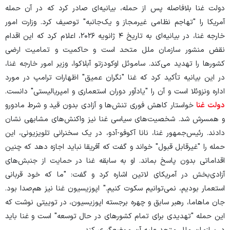
دولت غنا بلافاصله پس از حمله، بیانیه‌ای صادر کرد که در آن حمله
آمریکا را "تهاجم نظامی غیرمجاز و یک‌جانبه" توصیف کرد. وزارت امور
خارجه غنا، در بیانیه‌ای به تاریخ ۴ ژانویه ۲۰۲۶، اعلام کرد که این اقدام
نقض منشور سازمان ملل متحد است و حاکمیت و تمامیت ارضی
کشورها را تهدید می‌کند. ساموئل اوکودزتو آبلاکوا، وزیر امور خارجه غنا،
در این بیانیه تأکید کرد که غنا "نگران عمیق" اظهارات ترامپ در مورد
اداره ونزوئلا است و آن را "یادآور دوران استعماری و امپریالیستی" دانست.
دولت غنا
خواستار کاهش فوری تنش‌ها و آزادی بدون قید و شرط مادورو
و همسرش شد. شخصیت‌های سیاسی غنا نیز واکنش‌های مشابهی نشان
دادند. رئیس‌جمهور غنا، نانا آکوفو-آدو، در یک سخنرانی تلویزیونی، این
حمله را "غیرقابل قبول" خواند و گفت که آفریقا نباید اجازه دهد که چنین
اقداماتی بدون پاسخ بماند. او به سابقه غنا در حمایت از جنبش‌های
آزادی‌بخش در آمریکای لاتین اشاره کرد و گفت: "ما که خود قربانی
استعمار بودیم، نمی‌توانیم سکوت کنیم." اپوزیسیون غنا نیز هم‌صدا بود.
جان ماهاما، رهبر سابق و چهره برجسته اپوزیسیون، در توییتی نوشت که
این حمله "تهدیدی برای تمام کشورهای در حال توسعه" است و غنا باید