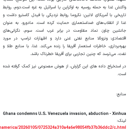
واکنش غنا به حمله روسیه به اوکراین یا اسرائیل به غزه است.دوم، روابط
تاریخی با آمریکای لاتین: نکروما روابط نزدیکی با فیدل کاسترو داشت و
غنا از انقلاب‌های ضداستعماری حمایت کرده است. مادورو، به عنوان
جانشین چاوز، نماد مقاومت در برابر غرب است. سوم، نگرانی‌های
اقتصادی: ونزوئلا منابع نفتی غنی دارد و اظهارات ترامپ در مورد
بهره‌برداری، خاطرات استعمار آفریقا را زنده می‌کند. غنا، با منابع طلا و
نفت، می‌ترسد که چنین تجاربی برای آفریقا خطرناک باشد.
در استخراج داده های این گزارش، از هوش مصنوعی نیز کمک گرفته شده
است.
منابع:
Ghana condemns U.S. Venezuela invasion, abduction - Xinhua
لینک:
rthamerica/20260105/0725324a310a4a6e98054fb37b36ddc2/c.html