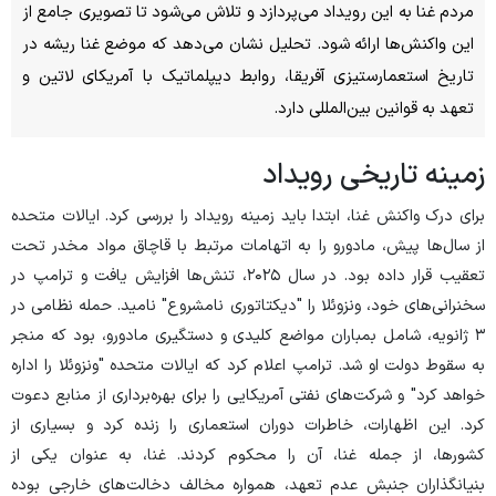
مردم غنا به این رویداد می‌پردازد و تلاش می‌شود تا تصویری جامع از
این واکنش‌ها ارائه شود. تحلیل نشان می‌دهد که موضع غنا ریشه در
تاریخ استعمارستیزی آفریقا، روابط دیپلماتیک با آمریکای لاتین و
تعهد به قوانین بین‌المللی دارد.
زمینه تاریخی رویداد
برای درک واکنش غنا، ابتدا باید زمینه رویداد را بررسی کرد. ایالات متحده
از سال‌ها پیش، مادورو را به اتهامات مرتبط با قاچاق مواد مخدر تحت
تعقیب قرار داده بود. در سال ۲۰۲۵، تنش‌ها افزایش یافت و ترامپ در
سخنرانی‌های خود، ونزوئلا را "دیکتاتوری نامشروع" نامید. حمله نظامی در
۳ ژانویه، شامل بمباران مواضع کلیدی و دستگیری مادورو، بود که منجر
به سقوط دولت او شد. ترامپ اعلام کرد که ایالات متحده "ونزوئلا را اداره
خواهد کرد" و شرکت‌های نفتی آمریکایی را برای بهره‌برداری از منابع دعوت
کرد. این اظهارات، خاطرات دوران استعماری را زنده کرد و بسیاری از
کشورها، از جمله غنا، آن را محکوم کردند. غنا، به عنوان یکی از
بنیانگذاران جنبش عدم تعهد، همواره مخالف دخالت‌های خارجی بوده