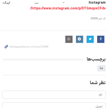
... - Instagram
لینک:
https://www.instagram.com/p/DTGmqxsCFdv/
کد خبر
25908
برچسب‌ها
غنا
نظر شما