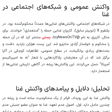
واکنش عمومی و شبکه‌های اجتماعی در
غنا
در شبکه‌های اجتماعی، واکنش‌های غنایی‌ها عمدتاً محکوم‌کننده بود. در
پلتفرم X (توییتر سابق)، کاربران غنایی حمله را "استعماری" خواندند. برای
مثال، کاربری به نام @JoyNewsOnTV
پستی
منتشر کرد که در آن حمله
را محکوم و خواستار آزادی مادورو شد. این پست هزاران بازدید داشت و
بحث‌های زیادی برانگیخت. در سطح عمومی، تظاهرات کوچکی در آکرا
برگزار شد که در آن معترضان پلاکاردهایی با شعار "نه به امپریالیسم
آمریکا" حمل می‌کردند. این واکنش‌ها ریشه در آگاهی تاریخی غنایی‌ها از
استعمار دارد.
تحلیل: دلایل و پیامدهای واکنش غنا
واکنش غنا به این رویداد، فراتر از یک محکومیت ساده است و ریشه در
چندین عامل دارد. اول، اصول عدم تعهد: غنا به عنوان عضو جنبش عدم
تعهد، همواره مخالف دخالت‌های خارجی بوده است. این موضع، مشابه