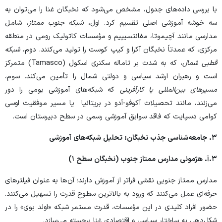
با بررسی داده‌های جدول، مشخص می‌شود که نخبگان غنا را می‌توان به
سه خوشه آموزشی اصلی تقسیم کرد. اول،
شبکه جنوب ممتاز
، شامل
مدارسی مانند آچیموتا، مفانتسیپیم و مؤسسات کاتولیک رومی در منطقه
مرکزی، که عمدتاً نخبگان آکرا و کیپ کوست را تولید می‌کنند. دوم،
شبکه
قطبی شمال
، که به شدت بر تاماله سکنری اسکول (Tamasco) متمرکز
است و رهبران ارشد سیاسی و دولتی شمال را تأمین می‌کند. سوم،
مسیرهای بین‌المللی یا کارآفرینی
که شبکه‌های آموزشی بومی را دور
می‌زنند، مانند تحصیلات آکوفو-آدو در بریتانیا یا مسیر موفقیت اوسی
کوامی دسپایت که فاقد سوابق آموزشی رسمی در سطح دبیرستان است.
۳.
جامعه‌شناسی جذب نخبگان: تحلیل شبکه‌های آموزشی
۳.
آ. هژمونی مدارس ممتاز جنوب (نخبگان سطح
۱)
مدارس ممتاز جنوبی نقشی فراتر از آموزش دارند؛ آن‌ها به عنوان فیلترهای
حرفه‌ای عمل می‌کنند که ورود به بالاترین سطوح قدرت را تسهیل می‌کنند.
حضور افراد کلیدی در این مؤسسات، قدرت مستمر شبکه «اولد بوی» را در
شکل‌دهی به ساختار سیاسی و اقتصادی غنا برجسته می‌سازد.