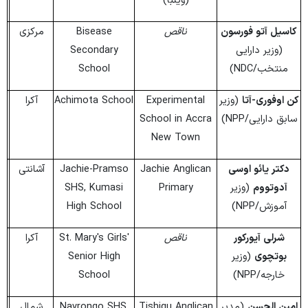
(وینبا)
کاسیل آتو فورسون
ناقص
Bisease
مرکزی
(وزیر دارایی
Secondary
منتخب/NDC)
School
کن اوفوری-آتا
(وزیر
Experimental
Achimota School
آکرا
سابق دارایی/NPP)
School in Accra
New Town
دکتر یائو اوسی
Jachie Anglican
Jachie-Pramso
آشانتی
آدوتووم
(وزیر
Primary
SHS, Kumasi
آموزش/NPP)
High School
شرلی آیورکور
ناقص
St. Mary's Girls'
آکرا
بوتچوی
(وزیر
Senior High
خارجه/NPP)
School
امین الحسن
(مدیر
Tishigu Anglican
Navrongo SHS,
شمال