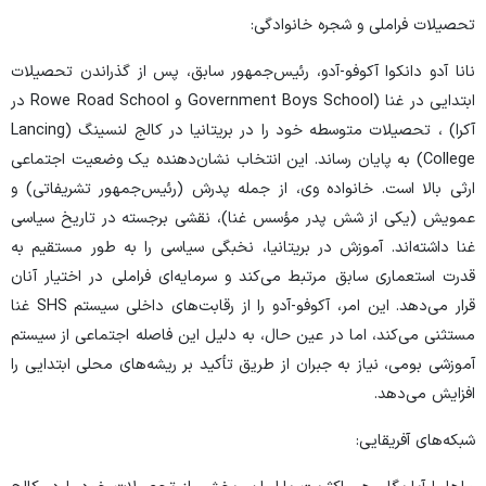
تحصیلات فراملی و شجره خانوادگی:
نانا آدو دانکوا آکوفو-آدو، رئیس‌جمهور سابق، پس از گذراندن تحصیلات
ابتدایی در غنا (Government Boys School و Rowe Road School در
آکرا) ، تحصیلات متوسطه خود را در بریتانیا در کالج لنسینگ (Lancing
College) به پایان رساند. این انتخاب نشان‌دهنده یک وضعیت اجتماعی
ارثی بالا است. خانواده وی، از جمله پدرش (رئیس‌جمهور تشریفاتی) و
عمویش (یکی از شش پدر مؤسس غنا)، نقشی برجسته در تاریخ سیاسی
غنا داشته‌اند. آموزش در بریتانیا، نخبگی سیاسی را به طور مستقیم به
قدرت استعماری سابق مرتبط می‌کند و سرمایه‌ای فراملی در اختیار آنان
قرار می‌دهد. این امر، آکوفو-آدو را از رقابت‌های داخلی سیستم SHS غنا
مستثنی می‌کند، اما در عین حال، به دلیل این فاصله اجتماعی از سیستم
آموزشی بومی، نیاز به جبران از طریق تأکید بر ریشه‌های محلی ابتدایی را
افزایش می‌دهد.
شبکه‌های آفریقایی: