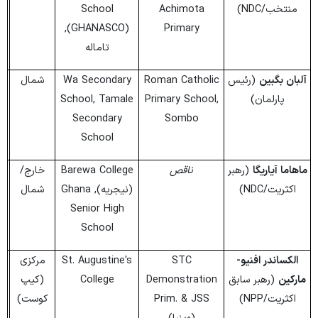
منتخب/NDC)
Achimota
School
(GHANASCO),
Primary
تاماله
آلبان بگبین
(رئیس
Roman Catholic
Wa Secondary
شمال
پارلمان)
Primary School,
School, Tamale
Secondary
Sombo
School
ماهاما آیاریگا
(رهبر
ناقص
Barewa College
خارج/
اکثریت/NDC)
(نیجریه), Ghana
شمال
Senior High
School
الکساندر افنیو-
STC
St. Augustine's
مرکزی
مارکین
(رهبر سابق
Demonstration
College
(کیپ
اکثریت/NPP)
Prim. & JSS
کوست)