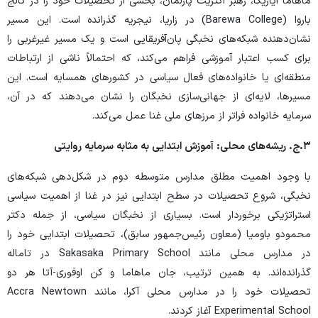
ماهاما آیاریگا، رهبر اکثریت پارلمان، بخشی از تحصیلات خود را در کالج
باروا (Barewa College) در زاریا، نیجریه گذرانده است. این مسیر
نشان‌دهنده شبکه‌های نخبگی پان‌آفریقایی است و یک مسیر غیرغربی را
برای کسب اعتبار آموزشی فراهم می‌کند، که احتمالاً ناشی از ارتباطات
منطقه‌ای یا خانواده‌های فعال سیاسی در کشورهای همسایه است. این
مسیرها، لایه‌ای از جهانی‌سازی نخبگان را نشان می‌دهند که در آن،
سرمایه خانواده فراتر از مرزهای ملی غنا عمل می‌کند.
۳.
ج. ریشه‌های محلی: آموزش ابتدایی به مثابه سرمایه روایتی
با وجود اهمیت مطلق مدارس متوسطه دوم در شکل‌دهی شبکه‌های
نخبگی، شروع تحصیلات در سطح ابتدایی نیز در غنا از اهمیت سیاسی
استراتژیکی برخوردار است. بسیاری از نخبگان سیاسی، از جمله دکتر
محمودو باومیا (معاون رئیس‌جمهور سابق)، تحصیلات ابتدایی خود را
در مدارس محلی مانند Sakasaka Primary School در تاماله
گذرانده‌اند. به همین ترتیب، جان ماهاما و کن اوفوری-آتا هر دو
تحصیلات خود را در مدارس محلی آکرا، مانند Accra Newtown
Experimental School آغاز کردند.