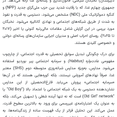
دبیرستان) نخبگان سیاسی، قانون‌گذاری و رسانه‌ای غنا ارائه می‌دهد. در
جمهوری چهارم غنا، که با رقابت شدید بین حزب ملی‌گرای جدید (NPP) و
کنگره دموکراتیک ملی (NDC) مشخص می‌شود، دسترسی به قدرت و نفوذ
به شدت از طریق شبکه‌های اجتماعی و نهادی کانالیزه می‌شود. نخبگان
مورد بررسی در این گزارش شامل مقامات عالی‌رتبه کنونی یا اخیر (۲۰۱۷
تا ۲۰۲۵)، روسای احزاب اصلی و مدیران اجرایی سازمان‌های رسانه‌ای دولتی
و خصوصی کلیدی هستند.
برای درک چگونگی تبدیل سوابق تحصیلی به قدرت اجتماعی، از چارچوب
مفهومی
عادت‌واره (
Habitus
)
و
سرمایه اجتماعی
پیر بوردیو استفاده
می‌شود. مدارس، به‌ویژه مدارس شبانه‌روزی متوسطه دوم (SHS) معتبر
غنا، صرفاً نهادهای آموزشی نیستند، بلکه کوره‌هایی هستند که در آن‌ها
«سرمایه اجتماعی» پرورش می‌یابد. فارغ‌التحصیلی از این مدارس
نشان‌دهنده دسترسی به یک شبکه اجتماعی با اعتماد بالا ("Old Boy" یا
"Old Girl" network) است که نه تنها آینده شغلی را تسهیل می‌کند، بلکه
به عنوان یک اعتبارنامه‌ی غیررسمی برای ورود به بالاترین سطوح قدرت،
عمل می‌کند. این تحلیل فراتر از یک فهرست ساده از زندگینامه‌ها، به