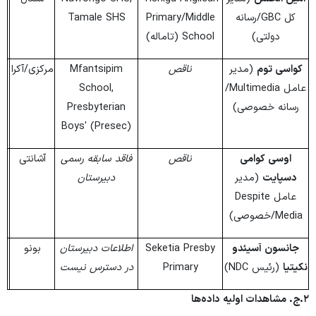
کل GBC/رسانه
Primary/Middle
Tamale SHS
دولتی)
School (تاماله)
کواسی توم
(مدیر
ناقص
Mfantsipim
مرکزی/آکرا
عامل Multimedia/
School,
رسانه خصوصی)
Presbyterian
Boys' (Presec)
اوسی کوامی
ناقص
فاقد سابقه رسمی
آشانتی
دسپایت
(مدیر
دبیرستان
عامل Despite
Media/خصوصی)
جانسون آسیئدو
Seketia Presby
اطلاعات دبیرستان
بونو
نکیتیا
(رئیس NDC)
Primary
در دسترس نیست
۲.
ج. مشاهدات اولیه داده‌ها