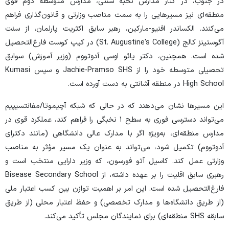
در جنوب، در کنار مدارس نخبه سنتی، مدارس متوسطه دوم قوی
منطقه‌ای نیز مسیرهایی را به سمت مناصب وزارتی و قانون‌گذاری فراهم
می‌کنند. الکساندر افنیو-مارکین، رهبر سابق اکثریت پارلمان، از سنت
آگوستینز کالج (St. Augustine's College) در کیپ کوست فارغ‌التحصیل
شده است. همچنین، دکتر یائو اوسی آدوتووم (وزیر آموزش) سوابق
تحصیلی متوسطه خود را از Jachie-Pramso SHS و سپس Kumasi
High School در منطقه آشانتی به دست آورده است.
این مسیرها نشان می‌دهند که در حالی که شبکه آچیموتا/مفانتسیپیم
می‌تواند دسترسی فوری به سطح ۱ نخبگی را فراهم کند، عملکرد قوی در
مدارس منطقه‌ای، به‌ویژه اگر با مدارک عالی دانشگاهی (مانند دکترای
آدوتووم) تکمیل شود، می‌تواند به عنوان یک مسیر مؤثر به مناصب
وزارتی عمل کند. کاسیل آتو فورسون، که وزیر دارایی منتخب است و
رهبری سابق اقلیت را بر عهده داشته، از Bisease Secondary School
فارغ‌التحصیل شده است. این امر بر اهمیت توازن بین کسب اعتبار ملی
(از طریق دانشگاه‌ها و مدارک تخصصی) و حفظ اعتبار محلی (از طریق
سابقه SHS منطقه‌ای) برای نمایندگان مجلس تأکید می‌کند.