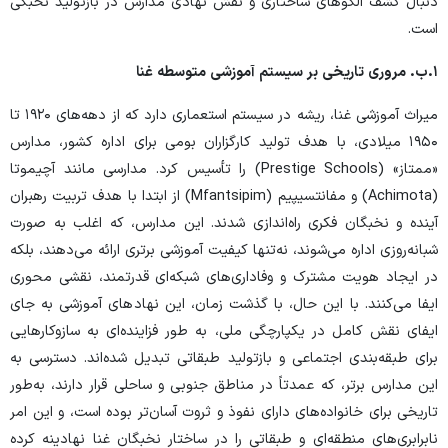
دنبال کشف الگوهای ساختاری و نقش نهادی مدارس در بازتولید نخبگی
است.
۱.
ب. مروری تاریخی بر سیستم آموزشی متوسطه غنا
میراث آموزشی غنا، ریشه در سیستم استعماری دارد که از دهه‌های ۱۹۲۰ تا
۱۹۵۰ میلادی، با هدف تولید کارگزاران بومی برای اداره کشور، مدارس
«ممتاز» (Prestige Schools) را تأسیس کرد. مدارسی مانند آچیموتا
(Achimota) و مفانتسیپیم (Mfantsipim) از ابتدا با هدف تربیت رهبران
آینده و نخبگان فکری راه‌اندازی شدند. این مدارس، که اغلب به صورت
شبانه‌روزی اداره می‌شوند، نه‌تنها کیفیت آموزشی برتری ارائه می‌دهند، بلکه
در ایجاد هویت مشترک و وفاداری‌های شبکه‌ای قدرتمند، نقشی محوری
ایفا می‌کنند. با این حال، با گذشت زمان، این نهادهای آموزشی به جای
ایفای نقش کامل در یکپارچگی ملی، به طور فزاینده‌ای به سازوکارهایی
برای طبقه‌بندی اجتماعی و بازتولید طبقاتی تبدیل شده‌اند. دسترسی به
این مدارس برتر، که عمدتاً در مناطق جنوبی و ساحلی قرار دارند، به‌طور
تاریخی برای خانواده‌های دارای نفوذ و ثروت آسان‌تر بوده است، و این امر
نابرابری‌های منطقه‌ای و طبقاتی را در ساختار نخبگان غنا نهادینه کرده