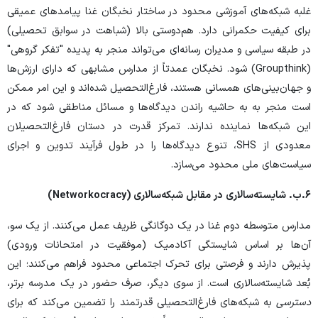
غلبه شبکه‌های آموزشی محدود در ساختار نخبگان غنا پیامدهای عمیقی
برای کیفیت حکمرانی دارد. هم‌دوستی بالا (شباهت در سوابق تحصیلی)
در طبقه سیاسی و مدیران رسانه‌ای می‌تواند منجر به پدیده "تفکر گروهی"
(Groupthink) شود. نخبگان عمدتاً از مدارس مشابهی که دارای ارزش‌ها
و جهان‌بینی‌های همسانی هستند، فارغ‌التحصیل شده‌اند و این امر ممکن
است منجر به به حاشیه راندن دیدگاه‌ها و مسائل مناطقی شود که در
این شبکه‌ها نماینده ندارند. تمرکز قدرت در دستان فارغ‌التحصیلان
معدودی از SHS، تنوع دیدگاه‌ها را در طول فرآیند تدوین و اجرای
سیاست‌های ملی محدود می‌سازد.
۶.
ب. شایسته‌سالاری در مقابل شبکه‌سالاری (
Networkocracy
)
مدارس متوسطه دوم غنا در یک دوگانگی ظریف عمل می‌کنند. از یک سو،
آن‌ها بر اساس شایستگی آکادمیک (موفقیت در امتحانات ورودی)
پذیرش دارند و فرصتی برای تحرک اجتماعی محدود فراهم می‌کنند؛ این
بُعد شایسته‌سالاری است. از سوی دیگر، صرف حضور در یک مدرسه برتر،
دسترسی
به شبکه‌های فارغ‌التحصیلی قدرتمند را تضمین می‌کند که برای