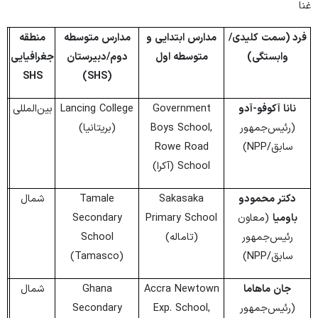
غنا
فرد (سمت کلیدی/
مدارس ابتدایی و
مدارس متوسطه
منطقه
وابستگی)
متوسطه اول
دوم/دبیرستان
جغرافیایی
SHS
)
SHS
(
نانا آکوفو-آدو
Government
Lancing College
بین‌المللی
(رئیس‌جمهور
Boys School,
(بریتانیا)
سابق/NPP)
Rowe Road
School (آکرا)
دکتر محمودو
Sakasaka
Tamale
شمال
باومیا
(معاون
Primary School
Secondary
رئیس‌جمهور
(تاماله)
School
سابق/NPP)
(Tamasco)
جان ماهاما
Accra Newtown
Ghana
شمال
(رئیس‌جمهور
Exp. School,
Secondary