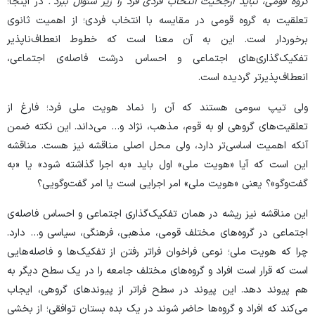
گروه قومی، نباید ارجحیت انتخاب فردی فرد را زیر سئوال ببرد
"
.
در اینجا؛
تعلقیت به گروه قومی در مقایسه با انتخاب فردی؛ از اهمیت ثانوی
برخوردار است. این به آن معنا است که خطوط انعطاف‌ناپذیر
تفکیک‌گذاری‌های اجتماعی و احساس درشت فاصله‌ی اجتماعی،
انعطاف‌پذیرتر گردیده است.
ولی تیپ سومی هستند که آن را نماد هویت ملی فرد؛ فارغ از
تعلقیت‌های گروهی او به قوم، مذهب، نژاد و… می‌داند. این نکته ضمن
آنکه اهمیت اساسی‌تر دارد، ولی محل اصلی مناقشه نیز هست. مناقشه
این است که آیا «هویت ملی» اول باید «به اجرا گذاشته شود» یا «به
گفت‌وگو»؟ یعنی «هویت ملی» امر اجرایی است یا امر گفت‌وگویی؟
این مناقشه نیز ریشه در همان تفکیک‌گذاری اجتماعی و احساس فاصله‌ی
اجتماعی در گروه‌های مختلف قومی، مذهبی، فرهنگی، سیاسی و… دارد.
چرا که هویت ملی؛ نوعی فراخوان فراتر رفتن از تفکیک‌ها و فاصله‌هایی
است که قرار است افراد و گروه‌های مختلف جامعه را در یک سطح دیگر به
هم پیوند دهد. این پیوند در سطح فراتر از پیوندهای گروهی، ایجاب
می‌کند که افراد و گروه‌ها حاضر شوند در یک بده بستان توافقی؛ از بخشی