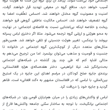
اجتماعی‌ خود بی‌اعتنا شوند، پیامد آن برای گروه این است که هویّت گروه
آسیب خواهد دید، منافع گروه در معرض تهدید قرار خواهند گرفت،
امنیت و مصونیت گروه مختل خواهند شد، احساس تعلّقیت اعضا به
گروه تضعیف خواهند شد، احساس مالکیت عاطفی گروهی فرو خواهند
ریخت و خلاصه اینکه بی‌اعتنایی نسبت به فاصله‌ی اجتماعی؛ در نهایت
به محو هویّتی و ارزشی گروه ترجمه می‌شود. مثلا اگر دختری لباس پسرانه
بپوشد یا برعکس، تغییر هویّت جنسیتی او تلقی خواهد شد. همین‌طور
مثال‌های متعدد دیگر، از کوچک‌ترین گروه اجتماعی در خانواده تا
جنسیت و قومیت و مذهب می‌توان برشمرد. اما من ترجیح می‌دهم به
مثالی اشاره کنم که طی چند روز گذشته در شبکه‌های اجتماعی
بحث‌برانگیز شد. نیلا ابراهیمی، دختر هفده‌ساله‌ی هزاره افغانستانی،
برنده‌ی جایزه صلح کودکان در مراسم اهدای این جایزه در یک استیج
بین‌المللی، با لباسی که در افغانستان مشهور به «گند افغانی» است، ظاهر
گردید و جایزه خود را دریافت کرد.
لباس او واکنش‌های زیادی را در میان هم‌تباران قومی وی؛ در شبکه‌های
اجتماعی برانگیخت. با توجه به ساختار سنّتی جامعه؛ واکنش‌ها فارغ از