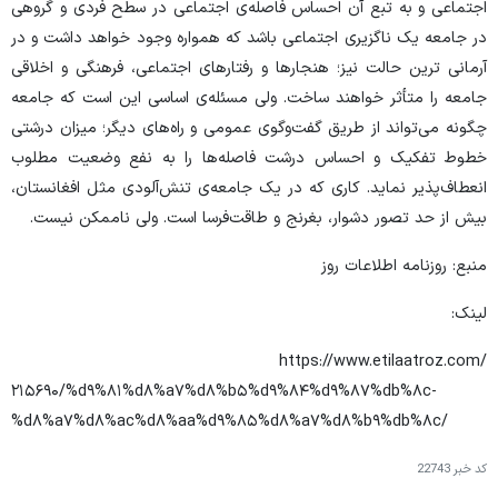
اجتماعی و به تبع آن احساس فاصله‌ی اجتماعی در سطح فردی و گروهی
در جامعه یک ناگزیری اجتماعی باشد که همواره وجود خواهد داشت و در
آرمانی ترین حالت نیز؛ هنجارها و رفتارهای اجتماعی، فرهنگی و اخلاقی
جامعه را متأثر خواهند ساخت. ولی مسئله‌ی اساسی این است که جامعه
چگونه می‌تواند از طریق گفت‌وگوی عمومی و راه‌های دیگر؛ میزان درشتی
خطوط تفکیک و احساس درشت فاصله‌ها را به نفع وضعیت مطلوب
انعطاف‌پذیر نماید. کاری که در یک جامعه‌ی تنش‌آلودی مثل افغانستان،
بیش از حد تصور دشوار، بغرنج و طاقت‌فرسا است. ولی ناممکن نیست.
منبع: روزنامه اطلاعات روز
لینک:
https://www.etilaatroz.com/
۲۱۵۶۹۰/%d۹%۸۱%d۸%a۷%d۸%b۵%d۹%۸۴%d۹%۸۷%db%۸c-
%d۸%a۷%d۸%ac%d۸%aa%d۹%۸۵%d۸%a۷%d۸%b۹%db%۸c/
کد خبر
22743