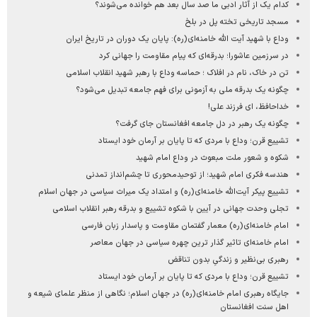
کدام یک از آثار ادبی ما صد سال بعد هم خوانده می‌شوند؟
مسجد تاریخی تخته پل در بلخ
وداع با شهید آیت‌ الله خامنه‌ای(ره): پایان یک دوران در تاریخ ایران
در سرزمین عاشورا؛ بدرقه‌ای که پیام مقاومت را جهانی کرد
تن در خاک، نام در افلاک ؛ حماسه وداع با رهبر شهید انقلاب اسلامی
چگونه یک بدرقه ملی به آزمونی برای فهم جامعه تبدیل می‌شود؟
خداحافظ، ای فرزند علی!
چگونه یک رهبر در دل جامعه افغانستان جای گرفت؟
تشییع قرن؛ وداع با مردی که تا پایان بر آرمان خود ایستاد
شکوه و شعور ملت مبعوث در وداع امام شهید
هندسه فکری امام شهید؛ از توحیدمحوری تا چشم‌انداز تمدنی
تشییع پیکر آیت‌الله خامنه‌ای(ره) و امتداد یک میراث سیاسی در جهان اسلام
تجلی وحدت جهانی در آیین با شکوه تشییع و بدرقه رهبر انقلاب اسلامی
امام خامنه‌ای(ره) معمار گفتمان مقاومت و پاسدار زبان فارسی
امام خامنه‌ای تاثیر گذار ترین چهره سیاسی در جهان معاصر
رهبری بی‌نظیر و زندگیِ بدون تناقض
تشییع قرن؛ وداع با مردی که تا پایان بر آرمان خود ایستاد
جایگاه رهبری امام خامنه‌ای(ره) در جهان اسلام؛ نگاهی از منظر علمای شیعه و
اهل سنت افغانستان