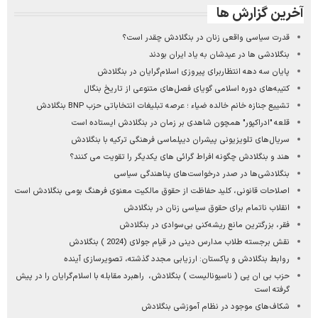
آخرین گزارش ها
قدرت سیاسی واقعی زنان در بنگلادش چقدر است؟
بنگلادشی ها در عیدشان به یاد ایران بودند
پایان سه دهه انتظاربرای پیروزی اسلام‌گرایان در بنگلادش
کتیبه‌های دوره اسلامی گویای فصل‌های متنوعی از تاریخ بنگال
تشییع جنازه خانم خالده ضیاء ؛ عرصه تبلیغات انتخاباتی حزب BNP بنگلادش
قلعه "ادراکپور" همچون شاهدی بر زمان در بنگلادش ایستاده است
سریال‌های تلویزیونی پیشران دیپلماسی فرهنگی ترکیه با بنگلادش
هند و بنگلادش چگونه افراط گرائی های یکدیگر را تقویت می کنند؟
بنگلادشی‌ها در صدر درخواست‌های پناهندگی سیاسی
اصلاحات قانونی، کلید حفاظت از حقوق مالکیت معنوی فرهنگ بومی بنگلادش است
انقلاب ناتمام برای حقوق سیاسی زنان در بنگلادش
فقر، بزرگترین مانع ریشه‌کنی بی‌سوادی در بنگلادش
نقش برجسته طلاب مدارس دینی در قیام جولای (2024 ) بنگلادش
روابط بنگلادش و پاکستان: ارزیابی مجدد گذشته، تصویرسازی آینده
حزب بی ان پی ( ناسیونالیست ) بنگلادش، راهبرد مقابله‌ با اسلام‌گرایان را در پیش
گرفته است
شکاف‌های موجود در نظام آموزشی بنگلادش