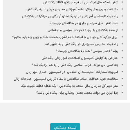
نقش شبکه های اجتماعی در قیام‌ جولای 2024 بنگلادش
مشکلات و پیچیدگی‌های نظام آموزشی مدارس دینی عالیه بنگلادش
وضعیت نابسامان آموزشی در اردوگاه‌های آوارگان روهینگیا در بنگلادش
علت تنش های سیاسی جاری در بنگلادش چیست؟
توسعه بنگلادش با ایجاد تحولات سیاسی و اجتماعی
برای بازگرداندن جوانان با استعداد به کشور، همانند هند و چین چه باید بکنیم؟
وضعیت مدارس مسیونری در بنگلادش باید تغییر کند
پیام " فشار سیاسی " هند به بنگلادش چیست؟
اعتراض به گزارش کمیسیون اصلاحات امور زنان بنگلادش
چه کسی می تواند احزاب اسلامی بنگلادش را به هم نزدیک کند؟
ضرورت مشارکت اندیشمندان اسلامی در کمیسیون اصلاح امور زنان
مخالفت حزب حفاظت اسلام بنگلادش با مفاد گزارش کمیسیون اصلاحات زنان
سفر دبیر کل سازمان ملل متحد به بنگلادش : یک نقطه عطف دیپلماتیک
چرا ایران می تواند مقصد بعدی پزشکی برای بنگلادش باشد؟
نسخه دسکتاپ