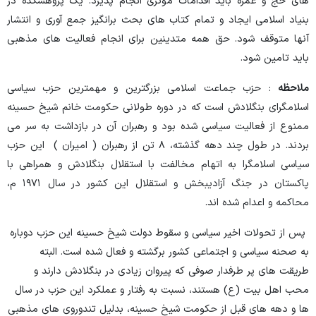
های حج و عمره باید اقدامات موثری انجام پذیرد. یک پژوهشکده در
بنیاد اسلامی ایجاد و تمام کتاب های بحث برانگیز جمع آوری و انتشار
آنها متوقف شود. حق همه متدینین برای انجام فعالیت های مذهبی
باید تامین شود.
ملاحظه
: حزب جماعت اسلامی بزرگترین و مهمترین حزب سیاسی
اسلامگرای بنگلادش است که در دوره طولانی حکومت خانم شیخ حسینه
ممنوع از فعالیت سیاسی شده بود و رهبران آن در بازداشت به سر می
بردند. در طول چند دهه گذشته، ۸ تن از رهبران ( امیران ) این حزب
سیاسی اسلامگرا به اتهام مخالفت با استقلال بنگلادش و همراهی با
پاکستان در جنگ آزادیبخش و استقلال این کشور در سال ۱۹۷۱ م،
محاکمه و اعدام شده اند.
پس از تحولات اخیر سیاسی و سقوط دولت شیخ حسینه این حزب دوباره
به صحنه سیاسی و اجتماعی کشور برگشته و فعال شده است. البته
طریقت های پر طرفدار صوفی که پیروان زیادی در بنگلادش دارند و
محب اهل بیت (ع) هستند، نسبت به رفتار و عملکرد این حزب در سال
ها و دهه های قبل از حکومت شیخ حسینه، بدلیل تندوروی های مذهبی