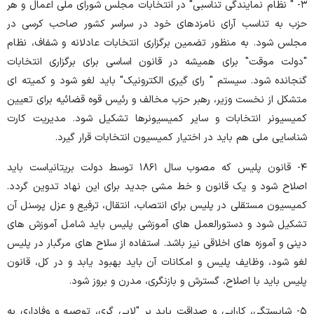
۳- " نظام نمایندگی تناسبی" در انتخابات مجلس شورای ملی اعمال و هر
حزب به تناسب آرای نامزدهای خود در سراسر کشور صاحب کرسی در
مجلس شود. به منظور تضمین برگزاری انتخابات عادلانه و شفاف، نظام
"دولت موقت" برای همیشه در قانون اساسی برای برگزاری انتخابات
گنجانده شود. سیستم " رای گیری الکترونیک" باید لغو شود و کمیته ای
متشکل از نخست وزیر، رهبر حزب مخالف و رئیس قوه قضائیه برای تعیین
کمیسیونر انتخابات و سایر کمیسیونرها تشکیل شود. مدیریت کارت
شناسایی ملی هم باید در اختیار کمیسیون انتخابات قرار گیرد.
۴- قانون پلیس که مصوب سال ۱۸۶۱ توسط دولت بریتانیاست باید
اصلاح شود و یک قانون و خط مشی جدید برای این نهاد تدوین گردد.
کمیسیون مستقلی در پلیس برای انتصاب، انتقال، ترفیع و عزل پرسنل آن
تشکیل شود و دستورالعمل های آموزشی پلیس باید شامل آموزش های
دینی و آموزه های اخلاقی نیز باشد. استفاده از سلاح های مرگبار در پلیس
لغو شود، وظایف پلیس و امکانات آن باید بهبود یابد و در کل، قانون
پلیس باید با اصلاح، گسترش و بازنگری، مدرن و بروز شود.
۵- شایستگی، کارایی و صداقت باید بر "لابی گری، توصیه و وفاداری به